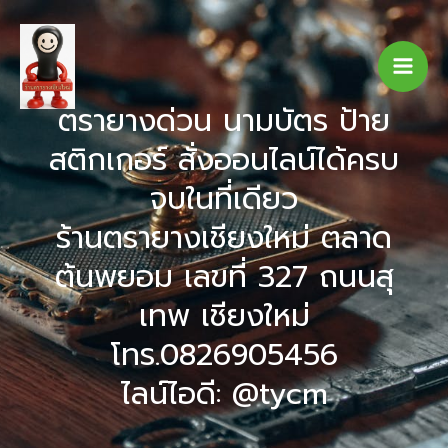
Skip
to
content
ตรายางด่วน นามบัตร ป้าย
สติกเกอร์ สั่งออนไลน์ได้ครบ
จบในที่เดียว
ร้านตรายางเชียงใหม่ ตลาด
ต้นพยอม เลขที่ 327 ถนนสุ
เทพ เชียงใหม่
โทร.0826905456
ไลน์ไอดี: @tycm