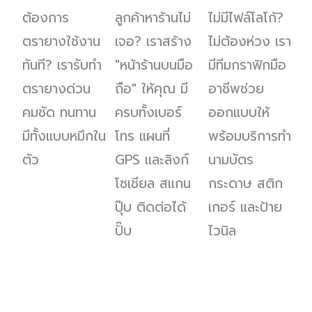
ต้องการ
ลูกค้าหาร้านไม่
ไม่มีไฟล์โลโก้?
ตรายางใช้งาน
เจอ? เราสร้าง
ไม่ต้องห่วง เรา
ทันที? เรารับทำ
"หน้าร้านบนมือ
มีทีมกราฟิกมือ
ตรายางด่วน
ถือ" ให้คุณ มี
อาชีพช่วย
คมชัด ทนทาน
ครบทั้งเบอร์
ออกแบบให้
มีทั้งแบบหมึกใน
โทร แผนที่
พร้อมบริการทำ
ตัว
GPS และลิงก์
นามบัตร
โซเชียล สแกน
กระดาษ สติก
ปุ๊บ ติดต่อได้
เกอร์ และป้าย
ปั๊บ
ไวนิล